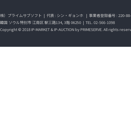
株）プライムサブソフト | 代表 : シン・ギョンホ | 事業者登録番号 : 220-88-2
韓国 ソウル特別市 江南区 駅三路134, 3階 06250 | TEL. 02-566-1098
Copyright © 2018 IP-MARKET & IP-AUCTION by PRIMESERVE. All rights reser