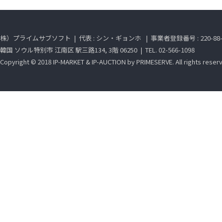
株）プライムサブソフト | 代表 : シン・ギョンホ | 事業者登録番号 : 220-88-2
韓国 ソウル特別市 江南区 駅三路134, 3階 06250 | TEL. 02-566-1098
Copyright © 2018 IP-MARKET & IP-AUCTION by PRIMESERVE. All rights reser